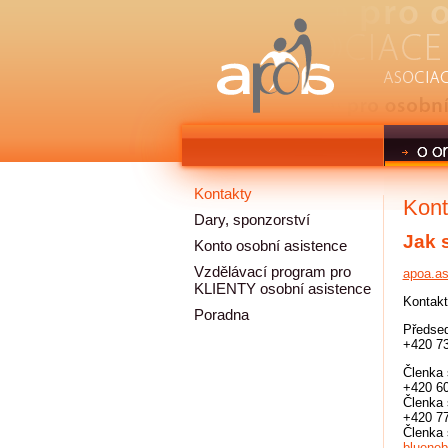
Kontakty
Kont
Dary, sponzorství
Jak s
Konto osobní asistence
Vzdělávací program pro
apoa.a
KLIENTY osobní asistence
Kontakt
Poradna
Předse
+420 7
Členka 
+420 6
Členka 
+420 7
Členka 
bluene