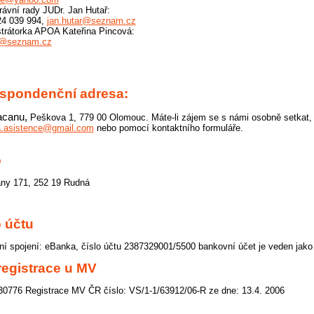
rávní rady JUDr. Jan Hutař:
24 039 994,
jan.hutar@seznam.cz
trátorka APOA Kateřina Pincová:
@seznam.cz
spondenční adresa:
acanu,
Peškova 1, 779 00 Olomouc. Máte-li zájem se s námi osobně setkat, 
.asistence@gmail.com
nebo pomocí kontaktního formuláře.
o
ny 171, 252 19 Rudná
o účtu
í spojení: eBanka, číslo účtu 2387329001/5500 bankovní účet je veden jako 
 registrace u MV
30776 Registrace MV ČR číslo: VS/1-1/63912/06-R ze dne: 13.4. 2006