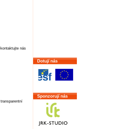
kontaktujte nás
Dotují nás
Sponzorují nás
transparentní