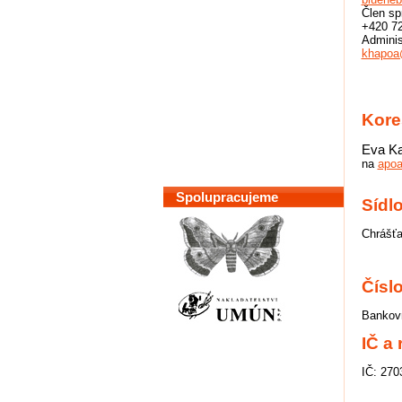
Člen sp
+420 7
Adminis
khapoa
Kore
Eva K
na
apoa
Spolupracujeme
Sídl
Chrášťa
Čísl
Bankovn
IČ a
IČ: 270