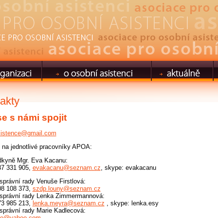
akty
e s námi spojit
sistence@gmail.com
 na jednotlivé pracovníky APOA:
dkyně Mgr. Eva Kacanu:
37 331 905,
evakacanu@seznam.cz
, skype: evakacanu
správní rady Venuše Firstlová:
08 108 373,
szdp.louny@seznam.cz
správní rady Lenka Zimmermannová:
73 985 213,
lenka.meyra@seznam.cz
, skype: lenka.esy
správní rady Marie Kadlecová:
be@yahoo.com