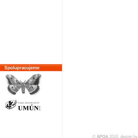
Spolupracujeme
©
APOA
2010, design b