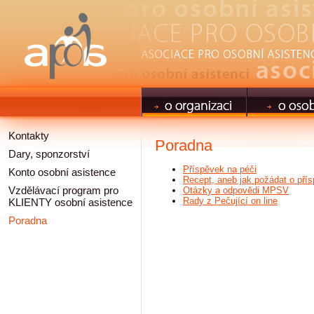
Kontakty
Poradna
Dary, sponzorství
Příspěvek na péči
Konto osobní asistence
Recept, aneb jak požádat o pří
Vzdělávací program pro
Otázky a odpovědi MPSV
Rady z Pečující on line
KLIENTY osobní asistence
Poradna