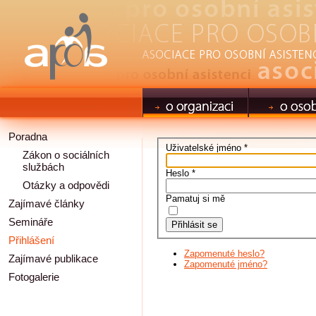
Poradna
Uživatelské jméno
*
Zákon o sociálních
službách
Heslo
*
Otázky a odpovědi
Pamatuj si mě
Zajímavé články
Semináře
Přihlásit se
Přihlášení
Zapomenuté heslo?
Zajímavé publikace
Zapomenuté jméno?
Fotogalerie