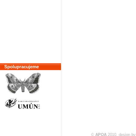
Spolupracujeme
©
APOA
2010, design b